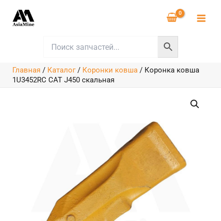
Перейти
к
содержимому
Главная
/
Каталог
/
Коронки ковша
/
Коронка ковша
1U3452RC CAT J450 скальная
Количество
товара
Коронка
ковша
1U3452RC
CAT
J450
скальная