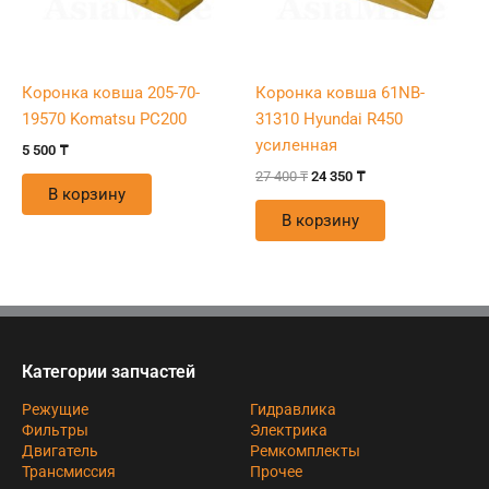
Коронка ковша 205-70-
Коронка ковша 61NB-
19570 Komatsu PC200
31310 Hyundai R450
усиленная
5 500
₸
27 400
₸
24 350
₸
В корзину
В корзину
Категории запчастей
Режущие
Гидравлика
Фильтры
Электрика
Двигатель
Ремкомплекты
Трансмиссия
Прочее