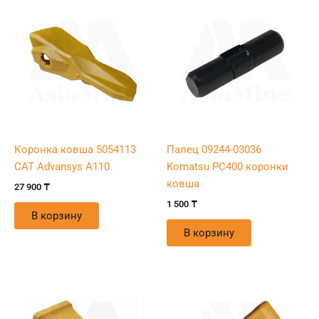
Коронка ковша 5054113
Палец 09244-03036
CAT Advansys A110
Komatsu PC400 коронки
ковша
27 900
₸
1 500
₸
В корзину
В корзину