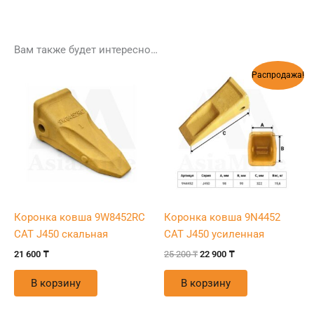
Вам также будет интересно…
Первоначальная
Текущая
Распродажа!
цена
цена:
составляла
22
25
900 ₸.
200 ₸.
Коронка ковша 9W8452RC
Коронка ковша 9N4452
CAT J450 скальная
CAT J450 усиленная
21 600
₸
25 200
₸
22 900
₸
В корзину
В корзину