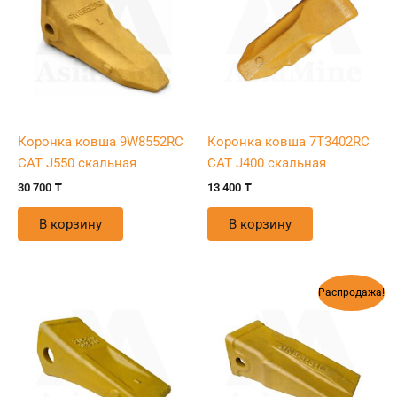
Коронка ковша 9W8552RC
Коронка ковша 7T3402RC
CAT J550 скальная
CAT J400 скальная
30 700
₸
13 400
₸
В корзину
В корзину
Первоначальная
Текущая
Распродажа!
цена
цена:
составляла
24
27
350 ₸.
400 ₸.