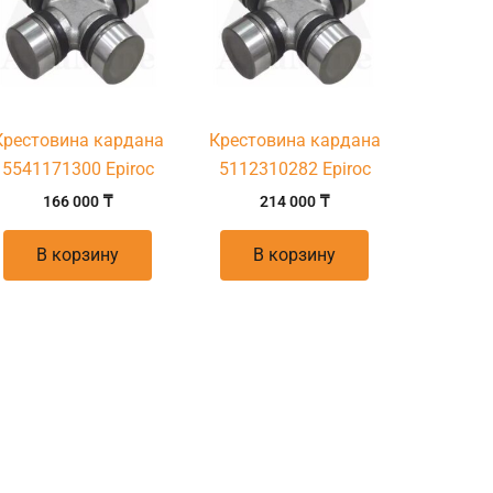
Крестовина кардана
Крестовина кардана
5541171300 Epiroc
5112310282 Epiroc
166 000
₸
214 000
₸
В корзину
В корзину