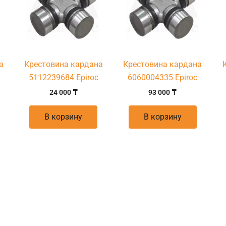
а
Крестовина кардана
Крестовина кардана
5112239684 Epiroc
6060004335 Epiroc
24 000
₸
93 000
₸
В корзину
В корзину