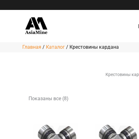
Сортировка:
Перейти
по
к
популярности
содержимому
Главная
/
Каталог
/
Крестовины кардана
Крестовины карда
Показаны все (8)