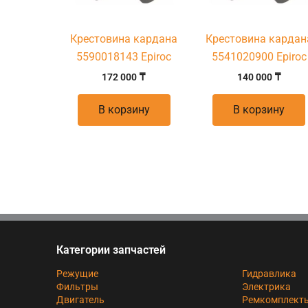
Крестовина кардана
Крестовина кардан
5590018143 Epiroc
5541020900 Epiroc
172 000
₸
140 000
₸
В корзину
В корзину
Категории запчастей
Режущие
Гидравлика
Фильтры
Электрика
Двигатель
Ремкомплект