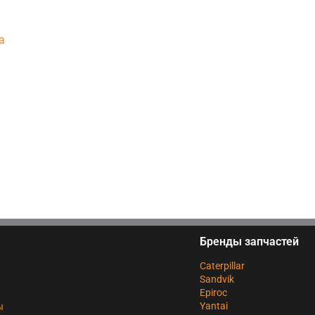
а
Бренды запчастей
Caterpillar
Sandvik
Epiroc
Yantai
ы