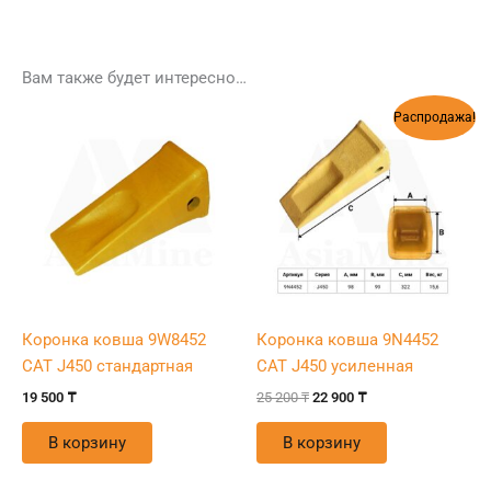
Вам также будет интересно…
Первоначальная
Текущая
Распродажа!
цена
цена:
составляла
22
25
900 ₸.
200 ₸.
Коронка ковша 9W8452
Коронка ковша 9N4452
CAT J450 стандартная
CAT J450 усиленная
19 500
₸
25 200
₸
22 900
₸
В корзину
В корзину