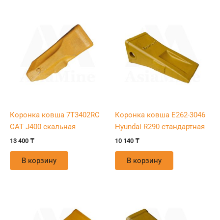
Коронка ковша 7T3402RC
Коронка ковша E262-3046
CAT J400 скальная
Hyundai R290 стандартная
13 400
₸
10 140
₸
В корзину
В корзину