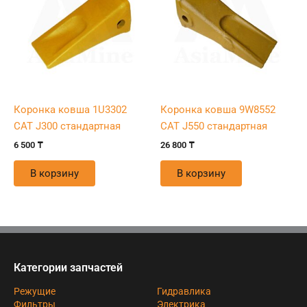
Коронка ковша 1U3302
Коронка ковша 9W8552
CAT J300 стандартная
CAT J550 стандартная
6 500
₸
26 800
₸
В корзину
В корзину
Категории запчастей
Режущие
Гидравлика
Фильтры
Электрика