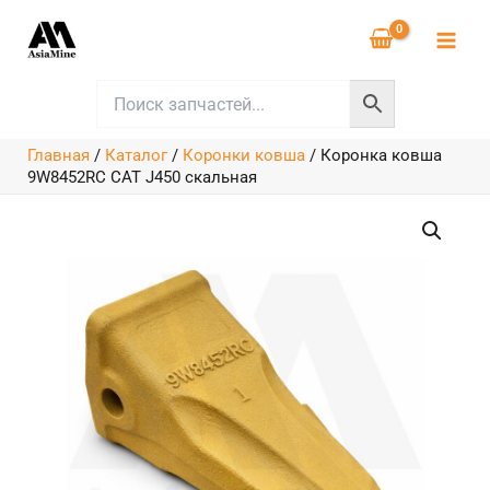
Перейти
к
содержимому
Главная
/
Каталог
/
Коронки ковша
/
Коронка ковша
9W8452RC CAT J450 скальная
Количество
товара
Коронка
ковша
9W8452RC
CAT
J450
скальная