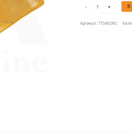
В
-
+
Артикул:
7T3402RC
Кате