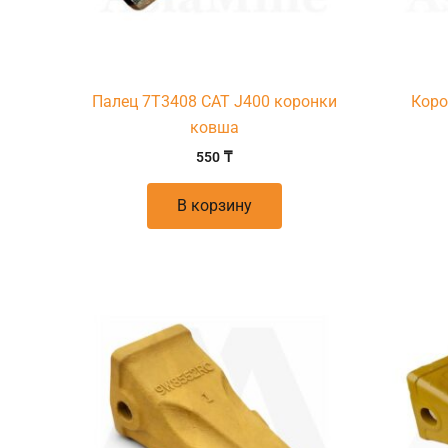
Палец 7T3408 CAT J400 коронки
Коро
ковша
550
₸
В корзину