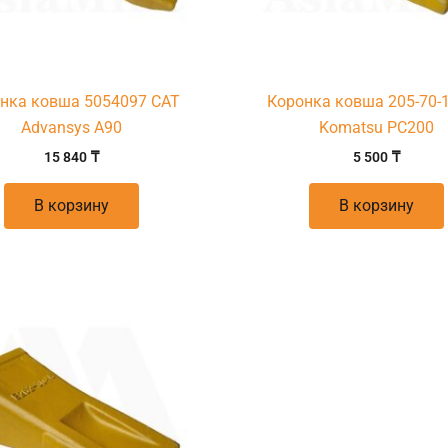
нка ковша 5054097 CAT
Коронка ковша 205-70-
Advansys A90
Komatsu PC200
15 840
₸
5 500
₸
В корзину
В корзину