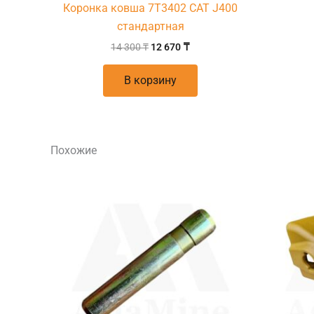
Коронка ковша 7T3402 CAT J400
стандартная
14 300
₸
12 670
₸
В корзину
Похожие