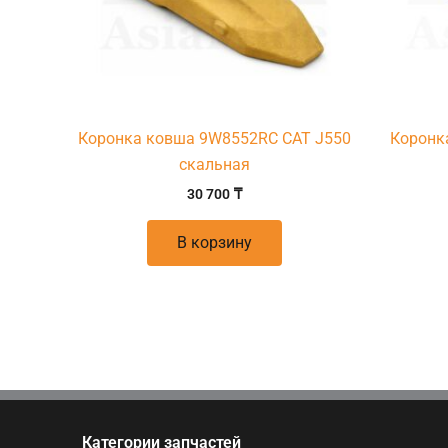
Коронка ковша 9W8552RC CAT J550
Коронк
скальная
30 700
₸
В корзину
Категории запчастей