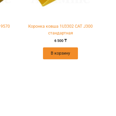
19570
Коронка ковша 1U3302 CAT J300
стандартная
6 500
₸
В корзину