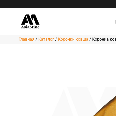
Перейти
к
содержимому
Главная
/
Каталог
/
Коронки ковша
/
Коронка ко