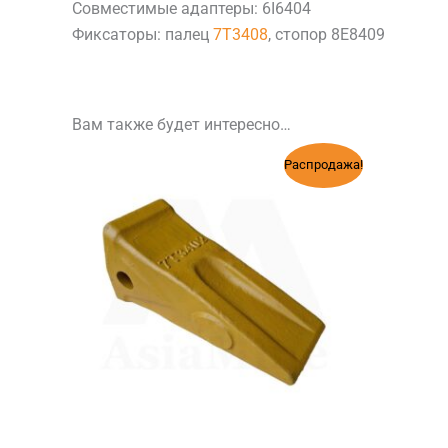
Совместимые адаптеры: 6I6404
Фиксаторы: палец
7T3408
, стопор 8E8409
Вам также будет интересно…
Первоначальная
Текущая
Распродажа!
цена
цена:
составляла
12
14
670 ₸.
300 ₸.