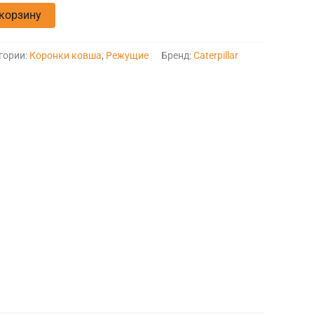
 корзину
гории:
Коронки ковша
,
Режущие
Бренд:
Caterpillar