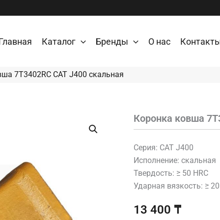
Главная
Каталог
Бренды
О нас
Контакт
вша 7T3402RC CAT J400 скальная
Коронка ковша 7T
Количество
товара
Коронка
ковша
Серия: CAT J400
7T3402RC
Исполнение: скальная
CAT
Твердость: ≥ 50 HRC
J400
Ударная вязкость: ≥ 2
скальная
13 400
₸