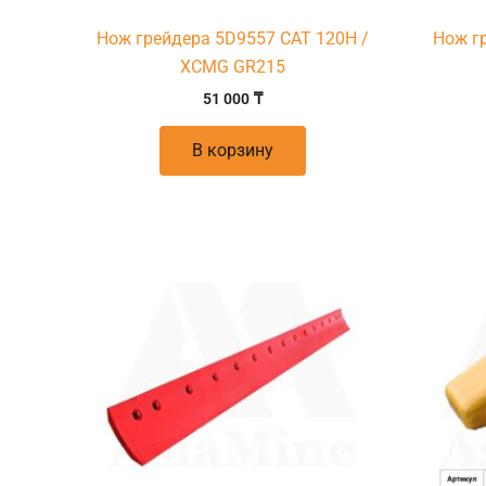
Нож грейдера 5D9557 CAT 120H /
Нож г
XCMG GR215
51 000
₸
В корзину