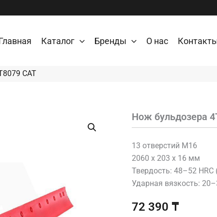
Главная
Каталог
Бренды
О нас
Контакт
T8079 CAT
Нож бульдозера 4
Количество
товара
Нож
бульдозера
13 отверстий M16
4T8079
2060 x 203 x 16 мм
CAT
Твердость: 48–52 HRC 
Ударная вязкость: 20
72 390
₸