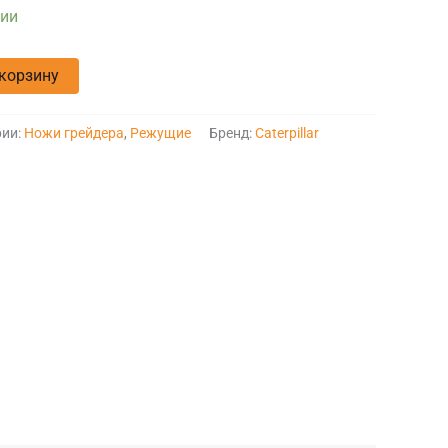
чии
 корзину
рии:
Ножи грейдера
,
Режущие
Бренд:
Caterpillar