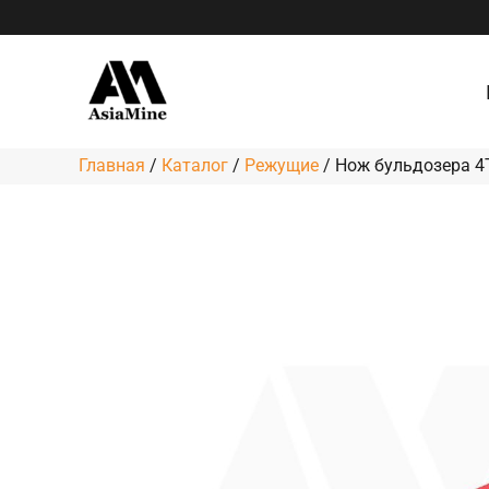
Перейти
к
содержимому
Главная
/
Каталог
/
Режущие
/
Нож бульдозера 4