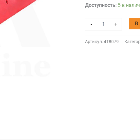
Доступность:
5 в нали
В
-
+
Артикул:
4T8079
Катего