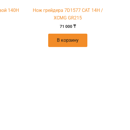
вой 140H
Нож грейдера 7D1577 CAT 14H /
XCMG GR215
71 000
₸
В корзину