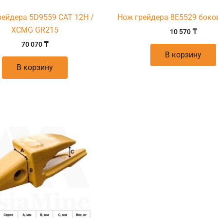
рейдера 5D9559 CAT 12H /
Нож грейдера 8E5529 боко
XCMG GR215
10 570
₸
70 070
₸
В корзину
В корзину