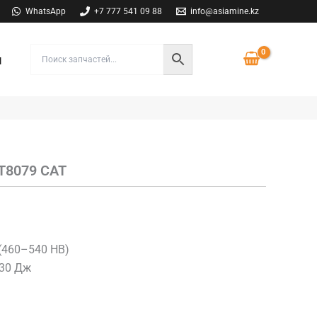
WhatsApp
+7 777 541 09 88
info@asiamine.kz
ы
T8079 CAT
(460–540 HB)
–30 Дж