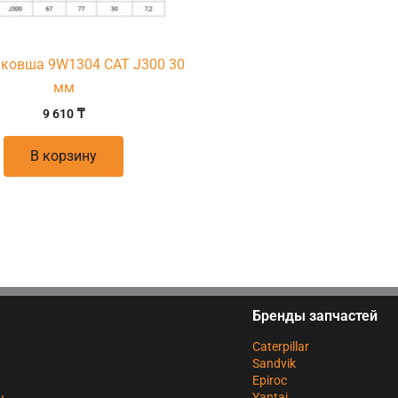
 ковша 9W1304 CAT J300 30
мм
9 610
₸
В корзину
Бренды запчастей
Caterpillar
Sandvik
Epiroc
Yantai