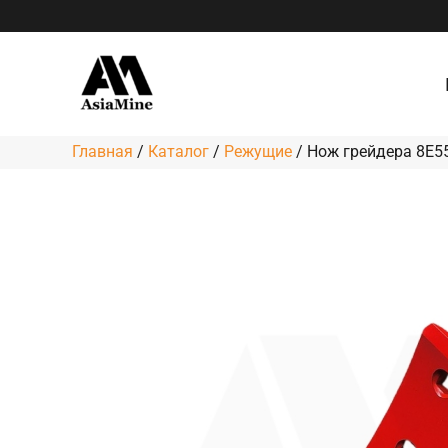
Перейти
к
содержимому
Главная
/
Каталог
/
Режущие
/
Нож грейдера 8E5