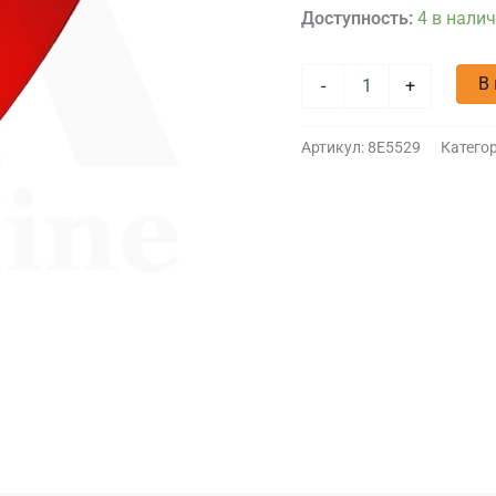
Доступность:
4 в нали
В
-
+
Артикул:
8E5529
Катего