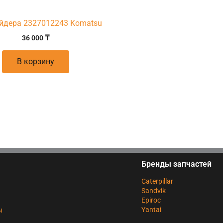
йдера 2327012243 Komatsu
36 000
₸
В корзину
Бренды запчастей
Caterpillar
Sandvik
Epiroc
Yantai
ы