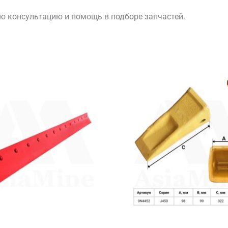
ю консультацию и помощь в подборе запчастей.
Первонач
Т
цена
це
составлял
22
25
90
200 ₸.