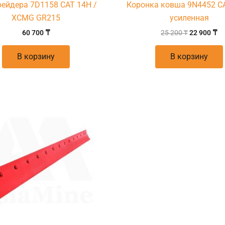
рейдера 7D1158 CAT 14H /
Коронка ковша 9N4452 C
XCMG GR215
усиленная
60 700
₸
25 200
₸
22 900
₸
В корзину
В корзину