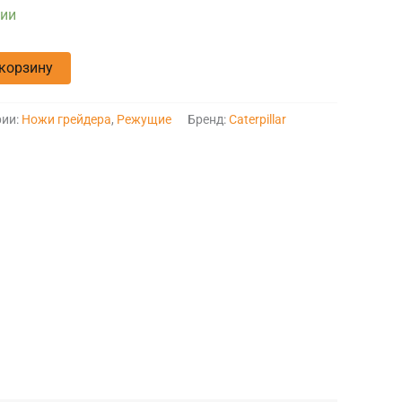
чии
 корзину
рии:
Ножи грейдера
,
Режущие
Бренд:
Caterpillar