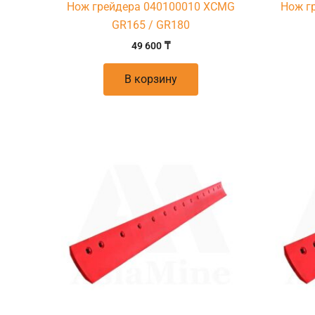
Нож грейдера 040100010 XCMG
Нож г
GR165 / GR180
49 600
₸
В корзину