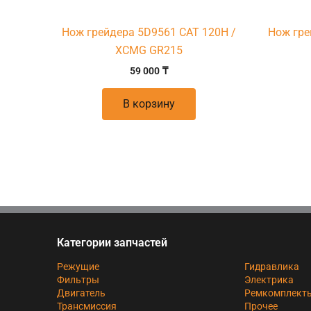
Нож грейдера 5D9561 CAT 120H /
Нож гре
XCMG GR215
59 000
₸
В корзину
Категории запчастей
Режущие
Гидравлика
Фильтры
Электрика
Двигатель
Ремкомплект
Трансмиссия
Прочее