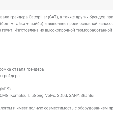
ала грейдера Caterpillar (CAT), а также других брендов п
болт + гайка + шайба) и выполняет роль основной износо
грунт. Изготовлена из высокопрочной термобработанной с
ромка отвала грейдера
а грейдера
 (М19)
CMG, Komatsu, LiuGong, Volvo, SDLG, SANY, Shantui
логом и имеет полную совместимость с оборудованием про