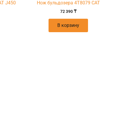
AT J450
Нож бульдозера 4T8079 CAT
72 390
₸
В корзину