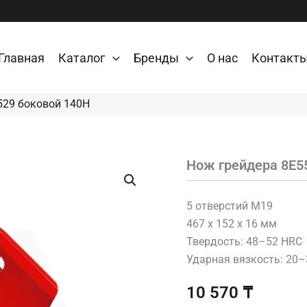
Главная
Каталог
Бренды
О нас
Контакт
529 боковой 140H
Нож грейдера 8E5
Количество
товара
Нож
грейдера
5 отверстий M19
8E5529
467 x 152 x 16 мм
боковой
Твердость: 48–52 HRC
140H
Ударная вязкость: 20
10 570
₸