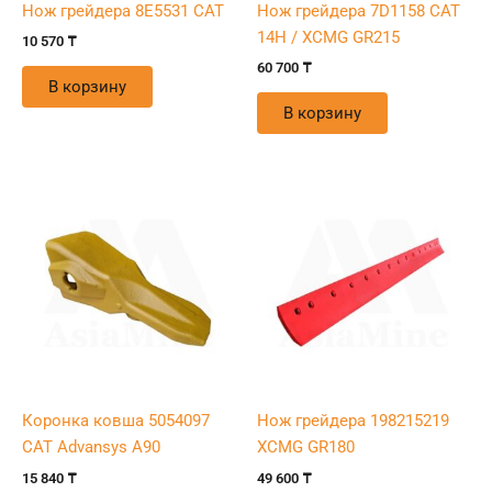
Нож грейдера 8E5531 CAT
Нож грейдера 7D1158 CAT
14H / XCMG GR215
10 570
₸
60 700
₸
В корзину
В корзину
Коронка ковша 5054097
Нож грейдера 198215219
CAT Advansys A90
XCMG GR180
15 840
₸
49 600
₸