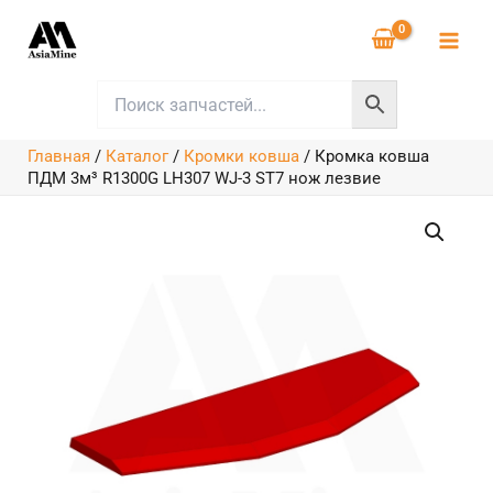
Перейти
к
содержимому
Главная
/
Каталог
/
Кромки ковша
/
Кромка ковша
ПДМ 3м³ R1300G LH307 WJ-3 ST7 нож лезвие