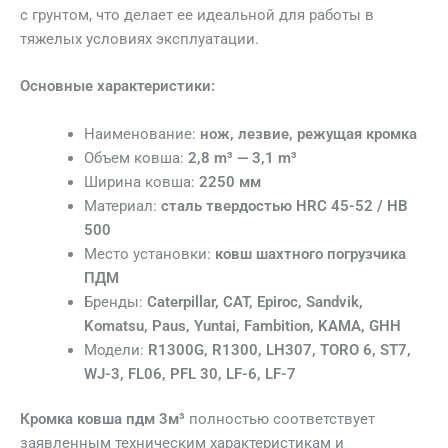
с грунтом, что делает ее идеальной для работы в
тяжелых условиях эксплуатации.
Основные характеристики:
Наименование:
нож, лезвие, режущая кромка
Объем ковша:
2,8 m³ — 3,1 m³
Ширина ковша:
2250 мм
Материал:
сталь твердостью HRC 45-52 / HB
500
Место установки:
ковш шахтного погрузчика
ПДМ
Бренды:
Caterpillar, CAT, Epiroc, Sandvik,
Komatsu, Paus, Yuntai, Fambition, KAMA, GHH
Модели:
R1300G, R1300, LH307, TORO 6, ST7,
WJ-3, FL06, PFL 30, LF-6, LF-7
Кромка ковша пдм 3м³
полностью соответствует
заявленным техническим характеристикам и