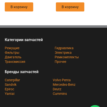
В корзину
В корзину
Категории запчастей
Режущие
Гидравлика
Фильтры
Электрика
Двигатель
Ремкомплекты
Трансмиссия
Прочее
Бренды запчастей
Caterpillar
Volvo Penta
Sandvik
Mercedes-Benz
Epiroc
Deutz
Yantai
Cummins