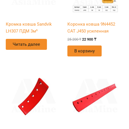
Кромка ковша Sandvik
Коронка ковша 9N4452
LH307 ПДМ 3м³
CAT J450 усиленная
25 200
₸
22 900
₸
Читать далее
В корзину