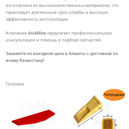
изготовлена из высококачественных материалов, что
гарантирует длительный срок службы и высокую
эффективность эксплуатации.
Компания
AsiaMine
предлагает профессиональную
консультацию и помощь в подборе запчастей.
Закажите по выгодной цене в Алматы с доставкой по
всему Казахстану!
Похожие
Первоначальная
Текущая
Распродажа!
цена
цена:
составляла
22
25
900 ₸.
200 ₸.