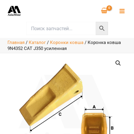
Перейти
к
содержимому
Главная
/
Каталог
/
Коронки ковша
/
Коронка ковша
9N4352 CAT J350 усиленная
Количество
товара
Коронка
ковша
9N4352
CAT
J350
усиленная