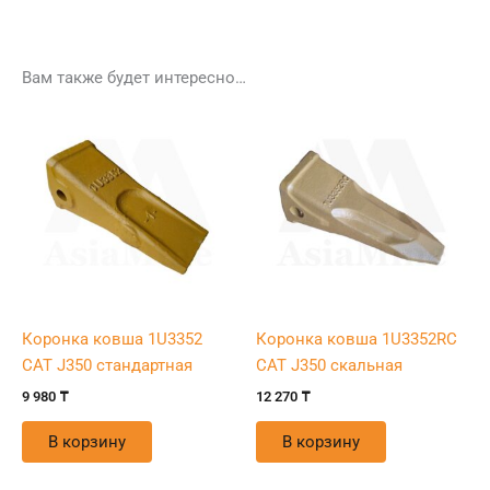
Вам также будет интересно…
Коронка ковша 1U3352
Коронка ковша 1U3352RC
CAT J350 стандартная
CAT J350 скальная
9 980
₸
12 270
₸
В корзину
В корзину