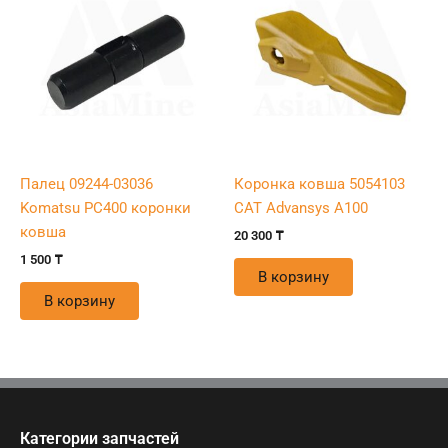
Палец 09244-03036
Коронка ковша 5054103
Komatsu PC400 коронки
CAT Advansys A100
ковша
20 300
₸
1 500
₸
В корзину
В корзину
Категории запчастей