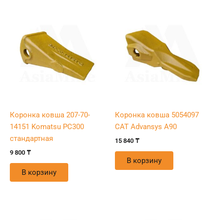
Коронка ковша 207-70-
Коронка ковша 5054097
14151 Komatsu PC300
CAT Advansys A90
стандартная
15 840
₸
9 800
₸
В корзину
В корзину