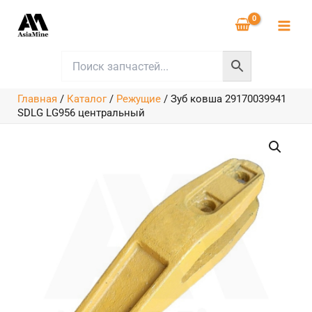
Перейти
к
содержимому
Главная
/
Каталог
/
Режущие
/
Зуб ковша 29170039941
SDLG LG956 центральный
Количество
товара
Зуб
ковша
29170039941
SDLG
LG956
центральный