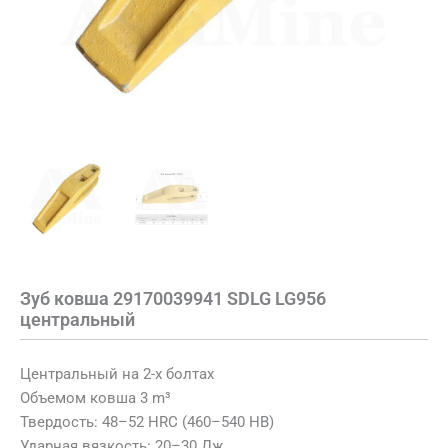
Зуб ковша 29170039941 SDLG LG956
центральный
Центральный на 2-х болтах
Объемом ковша 3 m³
Твердость: 48–52 HRC (460–540 HB)
Ударная вязкость: 20–30 Дж