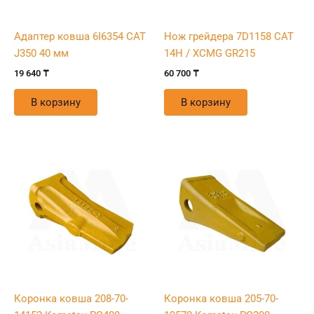
Адаптер ковша 6I6354 CAT
Нож грейдера 7D1158 CAT
J350 40 мм
14H / XCMG GR215
19 640
₸
60 700
₸
В корзину
В корзину
Коронка ковша 208-70-
Коронка ковша 205-70-