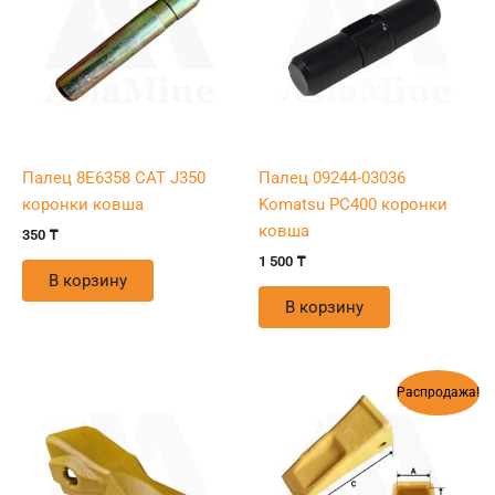
Палец 8E6358 CAT J350
Палец 09244-03036
коронки ковша
Komatsu PC400 коронки
ковша
350
₸
1 500
₸
В корзину
В корзину
Первоначальная
Текущая
Распродажа!
цена
цена:
составляла
22
25
900 ₸.
200 ₸.