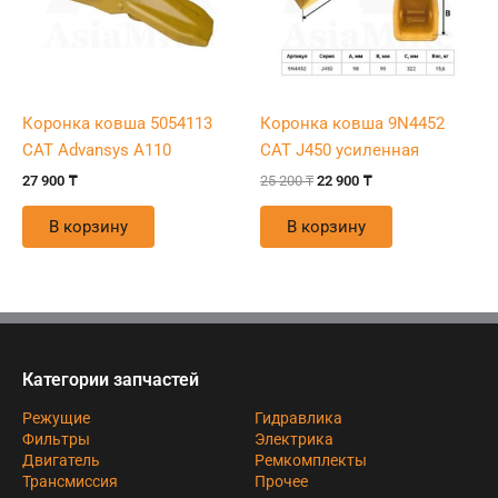
Коронка ковша 5054113
Коронка ковша 9N4452
CAT Advansys A110
CAT J450 усиленная
27 900
₸
25 200
₸
22 900
₸
В корзину
В корзину
Категории запчастей
Режущие
Гидравлика
Фильтры
Электрика
Двигатель
Ремкомплекты
Трансмиссия
Прочее