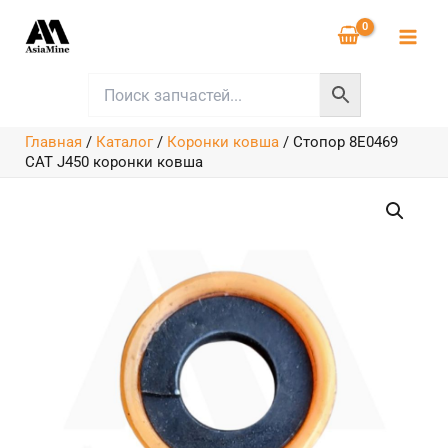
Перейти
к
содержимому
Главная
/
Каталог
/
Коронки ковша
/
Стопор 8E0469
CAT J450 коронки ковша
Количество
товара
Стопор
8E0469
CAT
J450
коронки
ковша