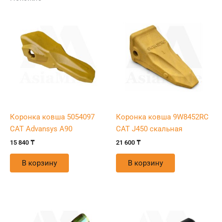
Коронка ковша 5054097
Коронка ковша 9W8452RC
CAT Advansys A90
CAT J450 скальная
15 840
₸
21 600
₸
В корзину
В корзину