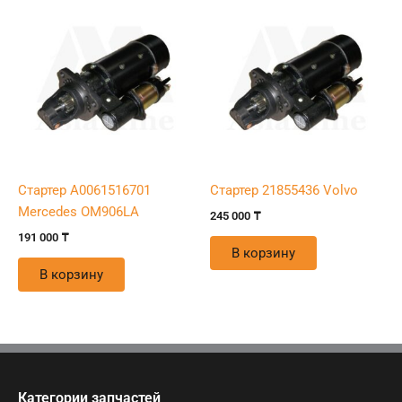
Стартер A0061516701
Стартер 21855436 Volvo
Mercedes OM906LA
245 000
₸
191 000
₸
В корзину
В корзину
Категории запчастей