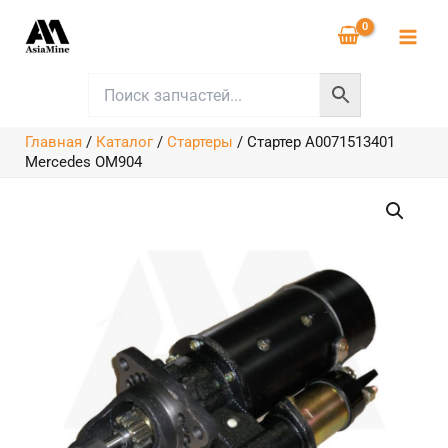
Перейти
к
содержимому
Главная
/
Каталог
/
Стартеры
/
Стартер A0071513401
Mercedes OM904
Количество
товара
Стартер
A0071513401
Mercedes
OM904