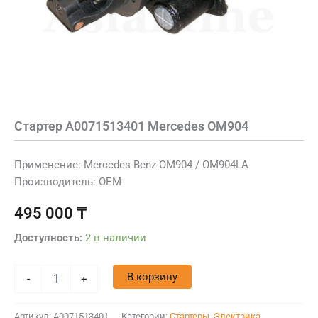
Стартер A0071513401 Mercedes OM904
Применение: Mercedes-Benz OM904 / OM904LA
Производитель: OEM
495 000
₸
Доступность:
2 в наличии
В корзину
-
+
Артикул:
A0071513401
Категории:
Стартеры
,
Электрика