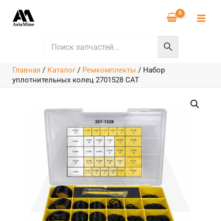
Перейти
к
содержимому
Главная
/
Каталог
/
Ремкомплекты
/
Набор
уплотнительных колец 2701528 CAT
Количество
товара
Набор
уплотнительных
колец
2701528
CAT