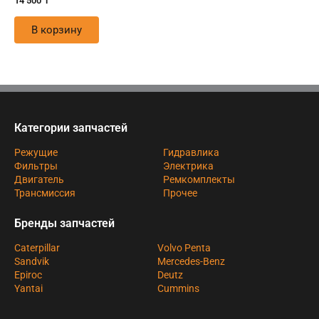
14 500
₸
В корзину
Категории запчастей
Режущие
Гидравлика
Фильтры
Электрика
Двигатель
Ремкомплекты
Трансмиссия
Прочее
Бренды запчастей
Caterpillar
Volvo Penta
Sandvik
Mercedes-Benz
Epiroc
Deutz
Yantai
Cummins