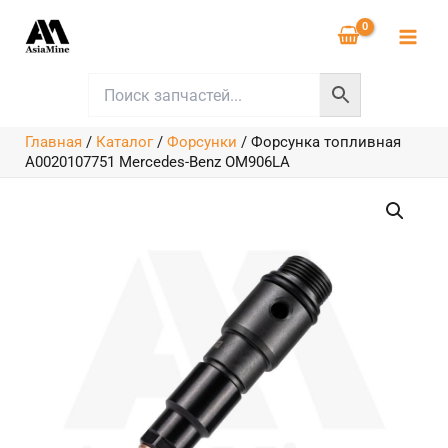
Перейти
к
содержимому
Главная
/
Каталог
/
Форсунки
/
Форсунка топливная
A0020107751 Mercedes-Benz OM906LA
Количество
товара
Форсунка
топливная
A0020107751
Mercedes-
Benz
OM906LA