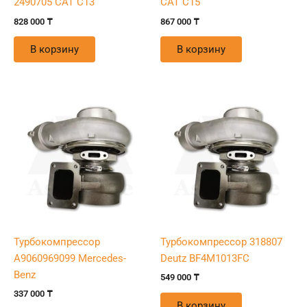
2490705 CAT C13
CAT C15
828 000
₸
867 000
₸
В корзину
В корзину
Турбокомпрессор
Турбокомпрессор 318807
A9060969099 Mercedes-
Deutz BF4M1013FC
Benz
549 000
₸
337 000
₸
В корзину